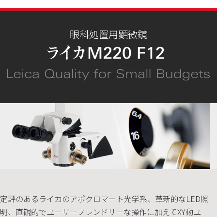
眼科処置用顕微鏡
定評のあるライカのアポクロマート光学系、革新的なLED照
明、直観的でユーザーフレンドリーな操作に加えてXY動ユ